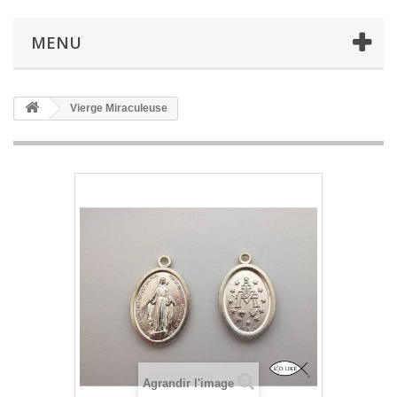
MENU
Vierge Miraculeuse
Agrandir l'image